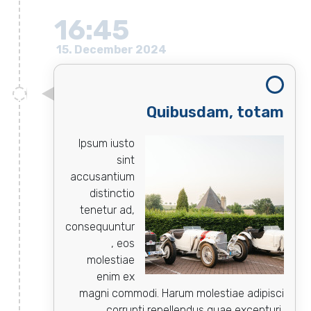
16:45
15. December 2024
Quibusdam, totam
Ipsum iusto
sint
accusantium
distinctio
tenetur ad,
consequuntur
, eos
molestiae
enim ex
magni commodi. Harum molestiae adipisci
corrupti repellendus quae excepturi,