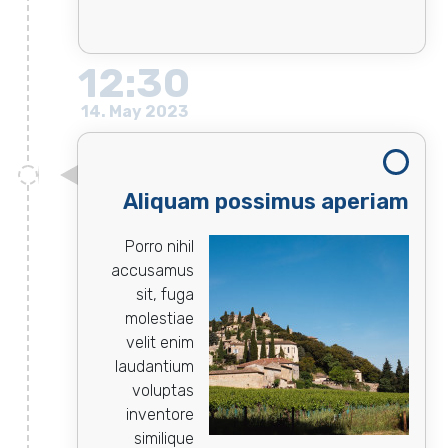
12:30
14. May 2023
Aliquam possimus aperiam
Porro nihil
accusamus
sit, fuga
molestiae
velit enim
laudantium
voluptas
inventore
similique