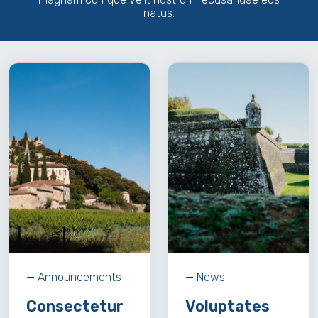
natus.
—
Announcements
—
News
Consectetur
Voluptates