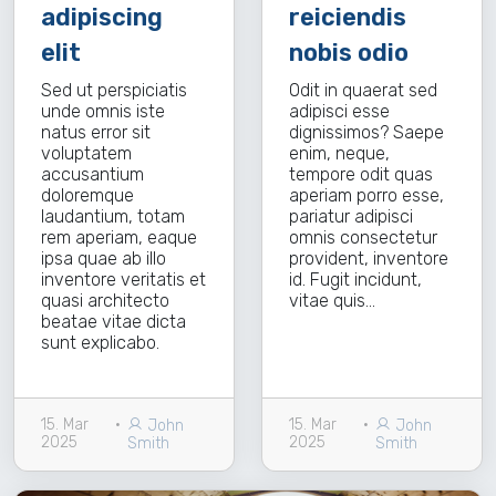
adipiscing
reiciendis
elit
nobis odio
Sed ut perspiciatis
Odit in quaerat sed
unde omnis iste
adipisci esse
natus error sit
dignissimos? Saepe
voluptatem
enim, neque,
accusantium
tempore odit quas
doloremque
aperiam porro esse,
laudantium, totam
pariatur adipisci
rem aperiam, eaque
omnis consectetur
ipsa quae ab illo
provident, inventore
inventore veritatis et
id. Fugit incidunt,
quasi architecto
vitae quis…
beatae vitae dicta
sunt explicabo.
15. Mar
•
15. Mar
•
John
John
2025
2025
Smith
Smith